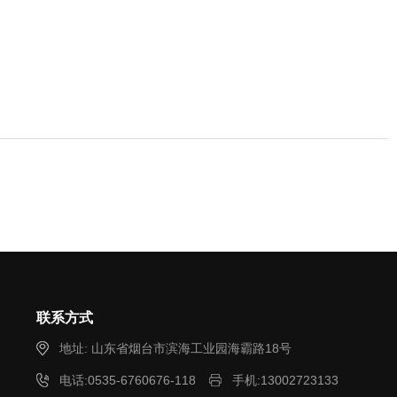
联系方式
地址: 山东省烟台市滨海工业园海霸路18号
电话:0535-6760676-118
手机:13002723133